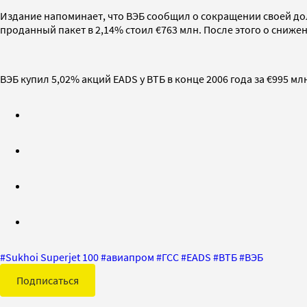
Издание напоминает, что ВЭБ сообщил о сокращении своей доли
проданный пакет в 2,14% стоил €763 млн. После этого о сниже
ВЭБ купил 5,02% акций EADS у ВТБ в конце 2006 года за €995 мл
#
Sukhoi Superjet 100
#
авиапром
#
ГСС
#
EADS
#
ВТБ
#
ВЭБ
Подписаться