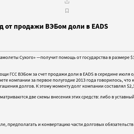
д от продажи ВЭБом доли в EADS
самолеты Сухого» —получит помощь от государства в размере $
щи ГСС ВЭБом за счет продажи доли в EADS в середине июля о
отчете компании за первое полугодие 2013 года говорилось, чт
гашения долгов. К этому моменту долг компании составлял $2,
сматриваются две схемы внесения этих средств: либо в уставны
сле, предполагать и конвертацию части долговых обязательств 