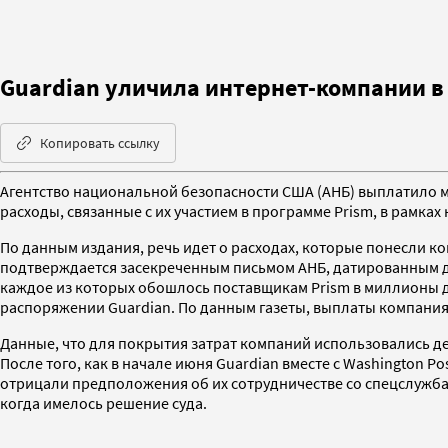
Guardian уличила интернет-компании в
Копировать ссылку
Агентство национальной безопасности США (АНБ) выплатило ми
расходы, связанные с их участием в программе Prism, в рамка
По данным издания, речь идет о расходах, которые понесли 
подтверждается засекреченным письмом АНБ, датированным д
каждое из которых обошлось поставщикам Prism в миллионы 
распоряжении Guardian. По данным газеты, выплаты компани
Данные, что для покрытия затрат компаний использовались д
После того, как в начале июня Guardian вместе с Washingto
отрицали предположения об их сотрудничестве со спецслужбам
когда имелось решение суда.