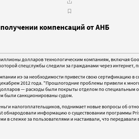
 получении компенсаций от АНБ
ллионы долларов технологическим компаниям, включая Google,
х которой спецслужбы следили за гражданами через интернет, п
компании из-за необходимости привести свою сертификацию в 
екабрем 2012 года. "Прошлогодние проблемы привели к мног
долларов — расходы были покрыты отделом по специальным оп
ям были санкционированы судом.
еньги налогоплательщиков, поднимает новые вопросы об отнош
n Post обнародовали информацию о существовании программы P
и в слежке за пользователями и настаивали, что передавали 