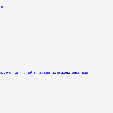
ен
изму и организаций, признанных нежелательными