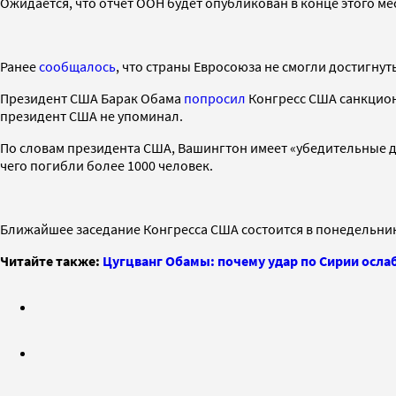
Ожидается, что отчет ООН будет опубликован в конце этого 
Ранее
сообщалось
, что страны Евросоюза не смогли достигну
Президент США Барак Обама
попросил
Конгресс США санкцион
президент США не упоминал.
По словам президента США, Вашингтон имеет «убедительные до
чего погибли более 1000 человек.
Ближайшее заседание Конгресса США состоится в понедельник,
Читайте также:
Цугцванг Обамы: почему удар по Сирии осл