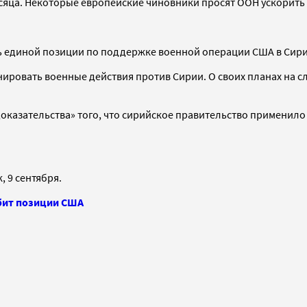
месяца. Некоторые европейские чиновники просят ООН ускорит
ть единой позиции по поддержке военной операции США в Сири
ировать военные действия против Сирии. О своих планах на с
казательства» того, что сирийское правительство применило 
 9 сентября.
абит позиции США