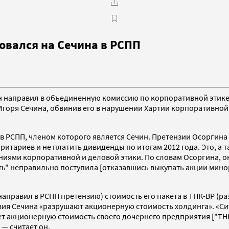
овался на Сечина в РСПП
н направил в объединенную комиссию по корпоративной этик
горя Сечина, обвинив его в нарушении Хартии корпоративной
в РСПП, членом которого является Сечин. Претензии Осоргин
итариев и не платить дивиденды по итогам 2012 года. Это, а 
ниями корпоративной и деловой этики. По словам Осоргина, он
фть" неправильно поступила [отказавшись выкупать акции мин
направил в РСПП претензию) стоимость его пакета в ТНК-BP (раз
вия Сечина «разрушают акционерную стоимость холдинга». «Си
 акционерную стоимость своего дочернего предприятия ["ТНК-
 — считает он.