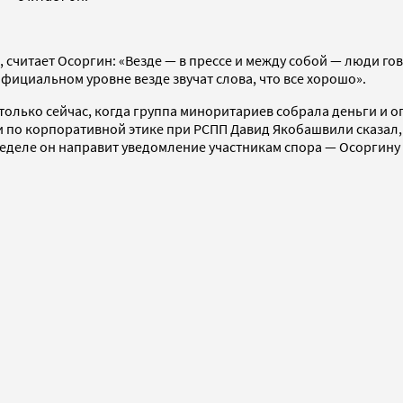
», считает Осоргин: «Везде — в прессе и между собой — люди г
фициальном уровне везде звучат слова, что все хорошо».
только сейчас, когда группа миноритариев собрала деньги и о
 по корпоративной этике при РСПП Давид Якобашвили сказал, ч
еделе он направит уведомление участникам спора — Осоргину 