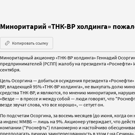
Миноритарий «ТНК-BP холдинга» пожал
Копировать ссылку
Миноритарный акционер «ТНК-BP холдинга» Геннадий Осорги
предпринимателей (РСПП) жалобу на президента «Роснефти» И
сентября.
Цель Осоргина — добиться осуждения президента «Роснефти» 
BP, владеющей 95% «ТНК-BP холдинга», не выкупать долю минор
средства ТНК-BP, и являются, по мнению миноритария, наруше
«Везде — в прессе и между собой — люди говорят, что "Росне
везде звучат слова, что все хорошо», — сетует он.
По подсчетам Осоргина, за восемь месяцев (до июня, когда он 
а индекс ММВБ — лишь на 9%. Акционер утверждает, что дейст
компании ("Роснефть") планомерно и настойчиво обесценивает
предполагать личную заинтересованность в этом г-на Сечина»,