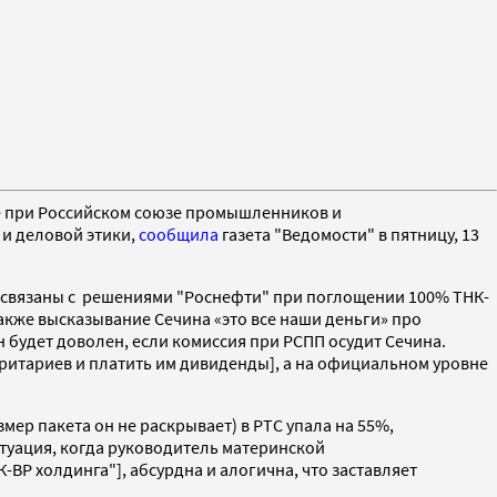
е при Российском союзе промышленников и
 и деловой этики,
сообщила
газета "Ведомости" в пятницу, 13
а связаны с решениями "Роснефти" при поглощении 100% ТНК-
также высказывание Сечина «это все наши деньги» про
 будет доволен, если комиссия при РСПП осудит Сечина.
оритариев и платить им дивиденды], а на официальном уровне
мер пакета он не раскрывает) в РТС упала на 55%,
туация, когда руководитель материнской
BP холдинга"], абсурдна и алогична, что заставляет