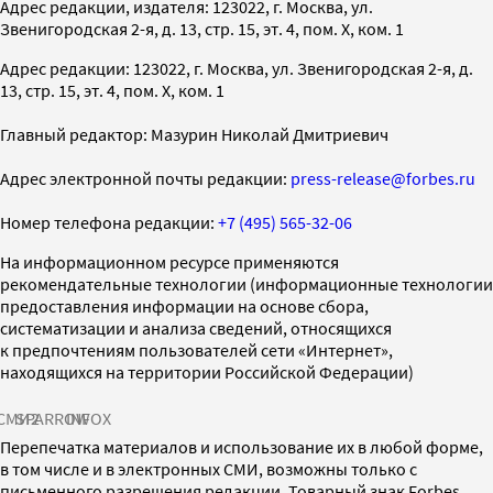
Адрес редакции, издателя: 123022, г. Москва, ул.
Звенигородская 2-я, д. 13, стр. 15, эт. 4, пом. X, ком. 1
Адрес редакции: 123022, г. Москва, ул. Звенигородская 2-я, д.
13, стр. 15, эт. 4, пом. X, ком. 1
Главный редактор: Мазурин Николай Дмитриевич
Адрес электронной почты редакции:
press-release@forbes.ru
Номер телефона редакции:
+7 (495) 565-32-06
На информационном ресурсе применяются
рекомендательные технологии (информационные технологии
предоставления информации на основе сбора,
систематизации и анализа сведений, относящихся
к предпочтениям пользователей сети «Интернет»,
находящихся на территории Российской Федерации)
СМИ2
SPARROW
INFOX
Перепечатка материалов и использование их в любой форме,
в том числе и в электронных СМИ, возможны только с
письменного разрешения редакции. Товарный знак Forbes