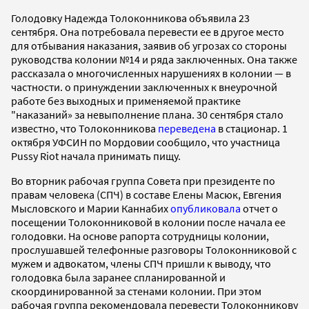
Голодовку Надежда Толоконникова объявила 23
сентября. Она потребовала перевести ее в другое место
для отбывания наказания, заявив об угрозах со стороны
руководства колонии №14 и ряда заключенных. Она также
рассказала о многочисленных нарушениях в колонии — в
частности. о принуждении заключенных к внеурочной
работе без выходных и применяемой практике
"наказаний» за невыполнение плана. 30 сентября стало
известно, что Толоконникова
переведена
в стационар. 1
октября УФСИН по Мордовии сообщило, что участница
Pussy Riot начала принимать пищу.
Во вторник рабочая группа Совета при президенте по
правам человека (СПЧ) в составе Елены Масюк, Евгения
Мысловского и Марии Каннабих
опубликовала
отчет о
посещении Толоконниковой в колонии после начала ее
голодовки. На основе рапорта сотрудницы колонии,
прослушавшей телефонные разговоры Толоконниковой с
мужем и адвокатом, члены СПЧ пришли к выводу, что
голодовка была заранее спланированной и
скоординированной за стенами колонии. При этом
рабочая группа рекомендовала перевести Толоконникову