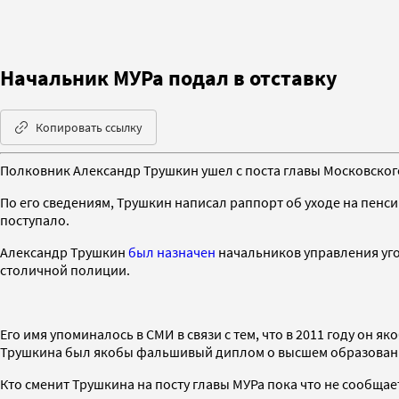
Начальник МУРа подал в отставку
Копировать ссылку
Полковник Александр Трушкин ушел с поста главы Московског
По его сведениям, Трушкин написал раппорт об уходе на пенси
поступало.
Александр Трушкин
был назначен
начальников управления угол
столичной полиции.
Его имя упоминалось в СМИ в связи с тем, что в 2011 году он 
Трушкина был якобы фальшивый диплом о высшем образован
Кто сменит Трушкина на посту главы МУРа пока что не сообщае