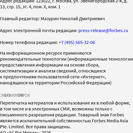
Адрес редакции: 123022, г. Москва, ул. Звенигородская 2-я, д.
13, стр. 15, эт. 4, пом. X, ком. 1
Главный редактор: Мазурин Николай Дмитриевич
Адрес электронной почты редакции:
press-release@forbes.ru
Номер телефона редакции:
+7 (495) 565-32-06
На информационном ресурсе применяются
рекомендательные технологии (информационные технологии
предоставления информации на основе сбора,
систематизации и анализа сведений, относящихся
к предпочтениям пользователей сети «Интернет»,
находящихся на территории Российской Федерации)
СМИ2
SPARROW
INFOX
Перепечатка материалов и использование их в любой форме,
в том числе и в электронных СМИ, возможны только с
письменного разрешения редакции. Товарный знак Forbes
является исключительной собственностью Forbes Media Asia
Pte. Limited. Все права защищены.
AO «АС Рус Медиа»
·
2026