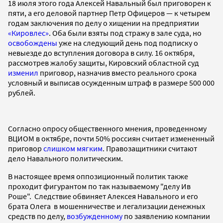
18 июля этого года Алексей Навальный был приговорен к
пяти, а его деловой партнер Петр Офицеров — к четырем
годам заключения по делу о хищении на предприятии
«Кировлес»
. Оба были взяты под стражу в зале суда, но
освобождены
уже на следующий день под подписку о
невыезде до вступления договора в силу. 16 октября,
рассмотрев жалобу защиты, Кировский областной суд
изменил
приговор, назначив вместо реального срока
условный и выписав осужденным штраф в размере 500 000
рублей.
Согласно опросу общественного мнения, проведенному
ВЦИОМ в октябре, почти 50% россиян считает измененный
приговор
слишком мягким
. Правозащитники считают
дело Навального политическим.
В настоящее время оппозиционный политик также
проходит фигурантом по так называемому "делу Ив
Роше". Следствие обвиняет Алексея Навального и его
брата Олега в мошенничестве и легализации денежных
средств по делу,
возбужденному
по заявлению компании