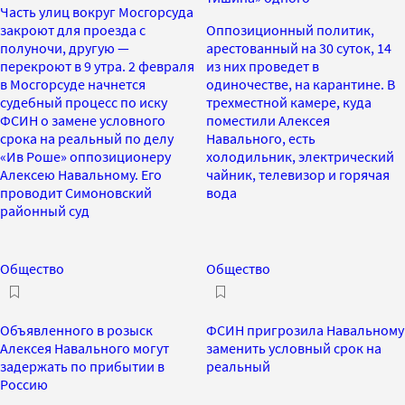
Часть улиц вокруг Мосгорсуда
закроют для проезда с
Оппозиционный политик,
полуночи, другую —
арестованный на 30 суток, 14
перекроют в 9 утра. 2 февраля
из них проведет в
в Мосгорсуде начнется
одиночестве, на карантине. В
судебный процесс по иску
трехместной камере, куда
ФСИН о замене условного
поместили Алексея
срока на реальный по делу
Навального, есть
«Ив Роше» оппозиционеру
холодильник, электрический
Алексею Навальному. Его
чайник, телевизор и горячая
проводит Симоновский
вода
районный суд
Общество
Общество
Объявленного в розыск
ФСИН пригрозила Навальному
Алексея Навального могут
заменить условный срок на
задержать по прибытии в
реальный
Россию