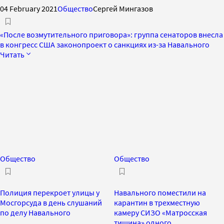
04 February 2021
Общество
Сергей Мингазов
«После возмутительного приговора»: группа сенаторов внесла
в конгресс США законопроект о санкциях из-за Навального
Читать
Общество
Общество
Полиция перекроет улицы у
Навального поместили на
Мосгорсуда в день слушаний
карантин в трехместную
по делу Навального
камеру СИЗО «Матросская
тишина» одного