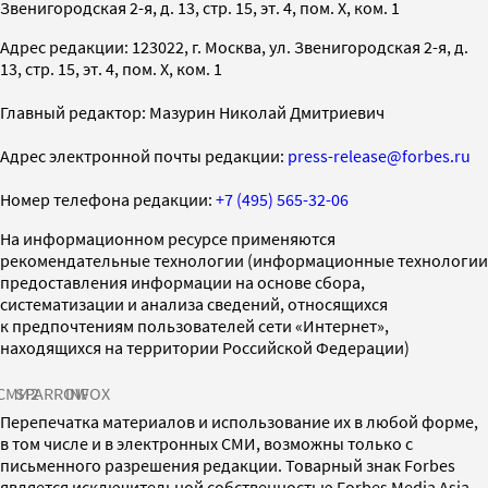
Звенигородская 2-я, д. 13, стр. 15, эт. 4, пом. X, ком. 1
Адрес редакции: 123022, г. Москва, ул. Звенигородская 2-я, д.
13, стр. 15, эт. 4, пом. X, ком. 1
Главный редактор: Мазурин Николай Дмитриевич
Адрес электронной почты редакции:
press-release@forbes.ru
Номер телефона редакции:
+7 (495) 565-32-06
На информационном ресурсе применяются
рекомендательные технологии (информационные технологии
предоставления информации на основе сбора,
систематизации и анализа сведений, относящихся
к предпочтениям пользователей сети «Интернет»,
находящихся на территории Российской Федерации)
СМИ2
SPARROW
INFOX
Перепечатка материалов и использование их в любой форме,
в том числе и в электронных СМИ, возможны только с
письменного разрешения редакции. Товарный знак Forbes
является исключительной собственностью Forbes Media Asia