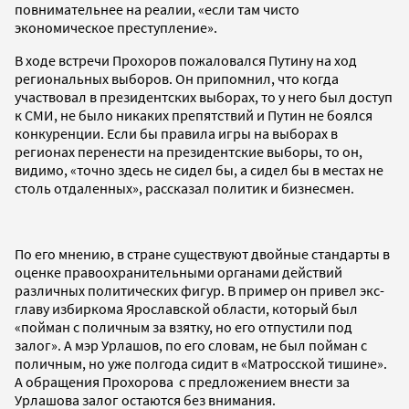
повнимательнее на реалии, «если там чисто
экономическое преступление».
В ходе встречи Прохоров пожаловался Путину на ход
региональных выборов. Он припомнил, что когда
участвовал в президентских выборах, то у него был доступ
к СМИ, не было никаких препятствий и Путин не боялся
конкуренции. Если бы правила игры на выборах в
регионах перенести на президентские выборы, то он,
видимо, «точно здесь не сидел бы, а сидел бы в местах не
столь отдаленных», рассказал политик и бизнесмен.
По его мнению, в стране существуют двойные стандарты в
оценке правоохранительными органами действий
различных политических фигур. В пример он привел экс-
главу избиркома Ярославской области, который был
«пойман с поличным за взятку, но его отпустили под
залог». А мэр Урлашов, по его словам, не был пойман с
поличным, но уже полгода сидит в «Матросской тишине».
А обращения Прохорова с предложением внести за
Урлашова залог остаются без внимания.