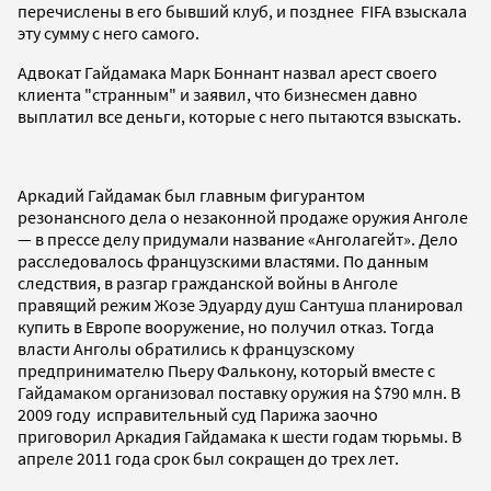
перечислены в его бывший клуб, и позднее FIFA взыскала
эту сумму с него самого.
Адвокат Гайдамака Марк Боннант назвал арест своего
клиента "странным" и заявил, что бизнесмен давно
выплатил все деньги, которые с него пытаются взыскать.
Аркадий Гайдамак был главным фигурантом
резонансного дела о незаконной продаже оружия Анголе
— в прессе делу придумали название «Анголагейт». Дело
расследовалось французскими властями. По данным
следствия, в разгар гражданской войны в Анголе
правящий режим Жозе Эдуарду душ Сантуша планировал
купить в Европе вооружение, но получил отказ. Тогда
власти Анголы обратились к французскому
предпринимателю Пьеру Фалькону, который вместе с
Гайдамаком организовал поставку оружия на $790 млн. В
2009 году исправительный суд Парижа заочно
приговорил Аркадия Гайдамака к шести годам тюрьмы. В
апреле 2011 года срок был сокращен до трех лет.