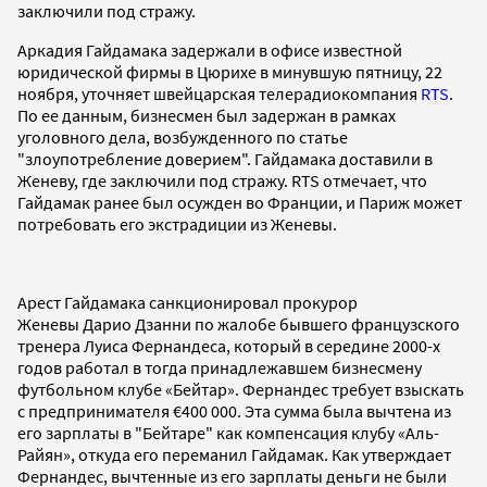
заключили под стражу.
Аркадия Гайдамака задержали в офисе известной
юридической фирмы в Цюрихе в минувшую пятницу, 22
ноября, уточняет швейцарская телерадиокомпания
RTS
.
По ее данным, бизнесмен был задержан в рамках
уголовного дела, возбужденного по статье
"злоупотребление доверием". Гайдамака доставили в
Женеву, где заключили под стражу. RTS отмечает, что
Гайдамак ранее был осужден во Франции, и Париж может
потребовать его экстрадиции из Женевы.
Арест Гайдамака санкционировал прокурор
Женевы Дарио Дзанни по жалобе бывшего французского
тренера Луиса Фернандеса, который в середине 2000-х
годов работал в тогда принадлежавшем бизнесмену
футбольном клубе «Бейтар». Фернандес требует взыскать
с предпринимателя €400 000. Эта сумма была вычтена из
его зарплаты в "Бейтаре" как компенсация клубу «Аль-
Райян», откуда его переманил Гайдамак. Как утверждает
Фернандес, вычтенные из его зарплаты деньги не были