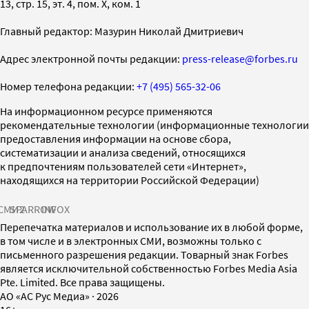
13, стр. 15, эт. 4, пом. X, ком. 1
Главный редактор: Мазурин Николай Дмитриевич
Адрес электронной почты редакции:
press-release@forbes.ru
Номер телефона редакции:
+7 (495) 565-32-06
На информационном ресурсе применяются
рекомендательные технологии (информационные технологии
предоставления информации на основе сбора,
систематизации и анализа сведений, относящихся
к предпочтениям пользователей сети «Интернет»,
находящихся на территории Российской Федерации)
СМИ2
SPARROW
INFOX
Перепечатка материалов и использование их в любой форме,
в том числе и в электронных СМИ, возможны только с
письменного разрешения редакции. Товарный знак Forbes
является исключительной собственностью Forbes Media Asia
Pte. Limited. Все права защищены.
AO «АС Рус Медиа»
·
2026