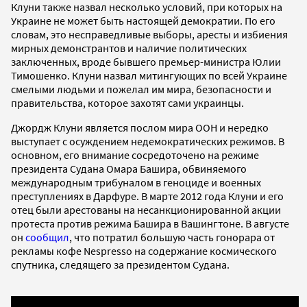
Клуни также назвал несколько условий, при которых на
Украине не может быть настоящей демократии. По его
словам, это несправедливые выборы, аресты и избиения
мирных демонстрантов и наличие политических
заключенных, вроде бывшего премьер-министра Юлии
Тимошенко. Клуни назвал митингующих по всей Украине
смелыми людьми и пожелал им мира, безопасности и
правительства, которое захотят сами украинцы.
Джордж Клуни является послом мира ООН и нередко
выступает с осуждением недемократических режимов. В
основном, его внимание сосредоточено на режиме
президента Судана Омара Башира, обвиняемого
международным трибуналом в геноциде и военных
преступлениях в Дарфуре. В марте 2012 года Клуни и его
отец были арестованы на несанкционированной акции
протеста против режима Башира в Вашингтоне. В августе
он
сообщил
, что потратил большую часть гонорара от
рекламы кофе Nespresso на содержание космического
спутника, следящего за президентом Судана.