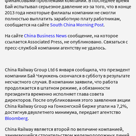
финансовыми проблемами компании. В последнее время
Бай испытывал серьезное давление из-за того, что в конце
2013 года некоторые филиалы компании не смогли
полностью выплатить заработную плату работникам,
сообщается на сайте
South China Morning Post
.
На сайте
China Business News
сообщение, на которое
ссылается Associated Press, не опубликовано. Связаться с
пресс-службой компании агентству не удалось.
China Railway Group Ltd 6 января сообщила, что президент
компании Бай Чжунжень скончался в субботу в результате
несчастного случая. В компании заявили, что работа
продолжается в штатном режиме, а обязанности
президента временно исполняет глава совета
директоров. После опубликования этого заявления акции
China Railway Group на Гонконгской бирже упали на 7,2%,
достигнув двухлетнего минимума, передает агентство
Bloomberg
.
China Railway является второй по величине компанией,
занимающейся строительством железнодорожных линий