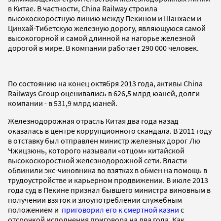
в Китае. В частности, China Railway строила
высокоскоростную линию между Пекином и Шанхаем и
Цинхай-Тибетскую железную дорогу, являющуюся самой
высокогорной и самой длинной на нагорье железной
дорогой в мире. В компании работает 290 000 человек.
По состоянию на конец октября 2013 года, активы China
Railways Group оценивались в 626,5 млрд юаней, долги
компании - в 531,9 млрд юаней.
Железнодорожная отрасль Китая два года назад
оказалась в центре коррупционного скандала. В 2011 году
в отставку был отправлен министр железных дорог Лю
Чжицзюнь, которого называли «отцом» китайской
высокоскоростной железнодорожной сети. Власти
обвинили экс-чиновника во взятках в обмен на помощь в
трудоустройстве и карьерном продвижении. В июле 2013
года суд в Пекине признал бывшего министра виновным в
получении взяток и злоупотреблении служебным
положением и
приговорил его к смертной казни
с
отсрочкой исполнения приговора на два года. Как