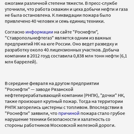
ожогами различной степени тяжести. В пресс-службе
уточнили, что работа скважин и цеха добычи нефти и газа
не была остановлена. К ликвидации пожара было
привлечено 40 человек и семь единиц техники.
Согласно
информации
на сайте "Роснефти",
"Ставропольнефтегаз" является одним из важных
предприятий НК на юге России. Оно ведет разведку и
разработку около 40 лицензионных участков. Добыча
компании в 2012 гоуд составила 0,838 млн тонн нефти (6,1
млн баррелей).
В середине февраля на другом предприятии
"Роснефти" — заводе Рязанской
нефтеперерабатывающей компании (РНПК), "дочки" НК,
также произошел крупный пожар. Тогда на территории
РНПК загорелись цистерны с топливом. Впоследствии в
"Роснефти" заявили, что
причиной
пожара стало грубое
нарушение техники безопасности и халатность со
стороны работников Московской железной дороги.