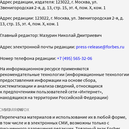
Адрес редакции, издателя: 123022, г. Москва, ул.
Звенигородская 2-я, д. 13, стр. 15, эт. 4, пом. X, ком. 1
Адрес редакции: 123022, г. Москва, ул. Звенигородская 2-я, д.
13, стр. 15, эт. 4, пом. X, ком. 1
Главный редактор: Мазурин Николай Дмитриевич
Адрес электронной почты редакции:
press-release@forbes.ru
Номер телефона редакции:
+7 (495) 565-32-06
На информационном ресурсе применяются
рекомендательные технологии (информационные технологии
предоставления информации на основе сбора,
систематизации и анализа сведений, относящихся
к предпочтениям пользователей сети «Интернет»,
находящихся на территории Российской Федерации)
СМИ2
SPARROW
INFOX
Перепечатка материалов и использование их в любой форме,
в том числе и в электронных СМИ, возможны только с
письменного разрешения редакции. Товарный знак Forbes