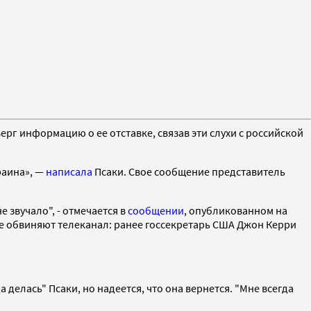
рг информацию о ее отставке, связав эти слухи с российской
раина», —
написала
Псаки. Свое сообщение представитель
звучало", - отмечается в
сообщении
, опубликованном на
ые обвиняют телеканал: ранее госсекретарь США Джон Керри
уда делась" Псаки, но надеется, что она вернется. "Мне всегда