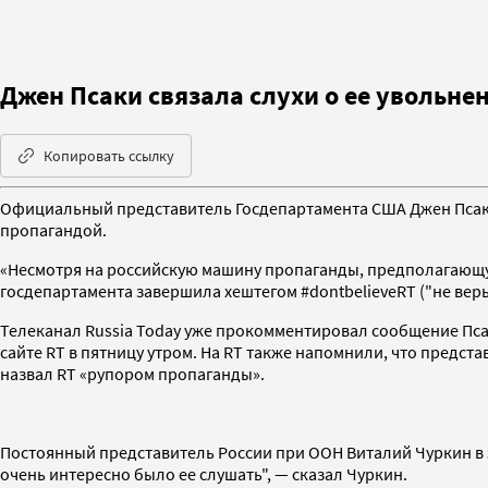
Джен Псаки связала слухи о ее увольне
Копировать ссылку
Официальный представитель Госдепартамента США Джен Псаки в
пропагандой.
«Несмотря на российскую машину пропаганды, предполагающую 
госдепартамента завершила хештегом #dontbelieveRT ("не верь
Телеканал Russia Today уже прокомментировал сообщение Псак
сайте RT в пятницу утром. На RT также напомнили, что предс
назвал RT «рупором пропаганды».
Постоянный представитель России при ООН Виталий Чуркин в 
очень интересно было ее слушать", — сказал Чуркин.