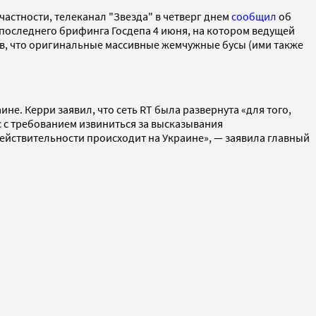
астности, телеканал "Звезда" в четверг днем
сообщил
об
 последнего брифинга Госдепа 4 июня, на котором ведущей
ив, что оригинальные массивные жемчужные бусы (ими также
е. Керри заявил, что сеть RT была развернута «для того,
 с требованием извиниться за высказывания
действительности происходит на Украине», — заявила главный