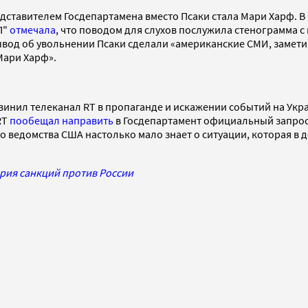
ставителем Госдепартамена вместо Псаки стала Мари Харф. В ч
П"
отмечала
, что поводом для слухов послужила стенограмма с
вывод об увольнении Псаки сделали «американские СМИ, замет
Мари Харф».
нил телеканал RT в пропаганде и искажении событий на Украин
RT
пообещал направить
в Госдепартамент официальный запрос
о ведомства США настолько мало знает о ситуации, которая в 
ария санкций против России