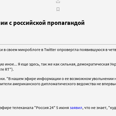
нии с российской пропагандой
 своем микроблоге в Twitter опровергла появившуюся в четве
иное... Я еще здесь, так же как сильная, демократическая Ук
те RT").
и. "В нашем эфире информации о ее возможном увольнении не 
тавители американского дипломатического ведомства не вперв
эфире телеканала "Россия 24" 5 июня
заявил
, что не знает, "к