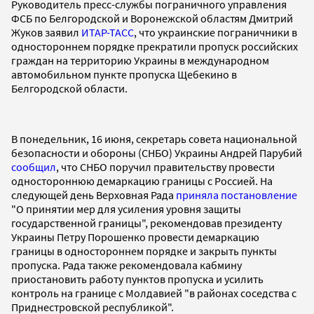
Руководитель пресс-службы пограничного управления
ФСБ по Белгородской и Воронежской областям Дмитрий
Жуков заявил
ИТАР-ТАСС
, что украинские пограничники в
одностороннем порядке прекратили пропуск российских
граждан на территорию Украины в международном
автомобильном пункте пропуска Щебекино в
Белгородской области.
В понедельник, 16 июня, секретарь совета национальной
безопасности и обороны (СНБО) Украины Андрей Парубий
сообщил
, что СНБО поручил правительству провести
одностороннюю демаркацию границы с Россией. На
следующей день Верховная Рада
приняла постановление
"О принятии мер для усиления уровня защиты
государственной границы", рекомендовав президенту
Украины Петру Порошенко провести демаркацию
границы в одностороннем порядке и закрыть пункты
пропуска. Рада также рекомендовала кабмину
приостановить работу пунктов пропуска и усилить
контроль на границе с Молдавией "в районах соседства с
Приднестровской республикой".