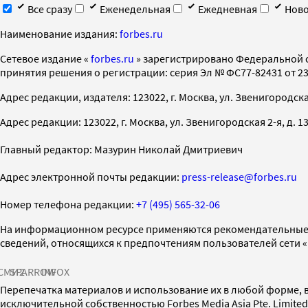
Все сразу
Еженедельная
Ежедневная
Ново
Наименование издания:
forbes.ru
Cетевое издание «
forbes.ru
» зарегистрировано Федеральной 
принятия решения о регистрации: серия Эл № ФС77-82431 от 23 
Адрес редакции, издателя: 123022, г. Москва, ул. Звенигородская 2-
Адрес редакции: 123022, г. Москва, ул. Звенигородская 2-я, д. 13, с
Главный редактор: Мазурин Николай Дмитриевич
Адрес электронной почты редакции:
press-release@forbes.ru
Номер телефона редакции:
+7 (495) 565-32-06
На информационном ресурсе применяются рекомендательные 
сведений, относящихся к предпочтениям пользователей сети 
СМИ2
SPARROW
INFOX
Перепечатка материалов и использование их в любой форме, в
исключительной собственностью Forbes Media Asia Pte. Limite