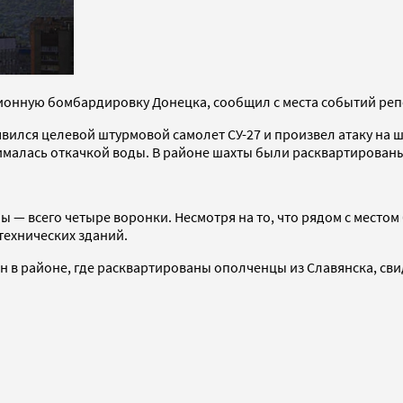
ционную бомбардировку Донецка, сообщил с места событий реп
вился целевой штурмовой самолет СУ-27 и произвел атаку на ша
ималась откачкой воды. В районе шахты были расквартирован
— всего четыре воронки. Несмотря на то, что рядом с местом
технических зданий.
ен в районе, где расквартированы ополченцы из Славянска, св