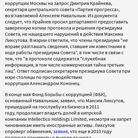
коррупции Москвы на запрос Дмитрия Крайнева,
секретаря центрального совета «Партия прогресса»,
возглавляемой Алексеем Навальным. Из документа
следует, что Крайнев просил департамент предоставить
заверенную копию протокола и решения президиума
Совета, не нашедшего нарушений в действия Максима
Ликсутова. В мэрии ответили, что члены президиума "не
вправе разглашать сведения, ставшие им известными в
ходе работы президиума Совета", в том числе в связи с
тем, что "в протоколе содержится "служебная
информация, в том числе коммерческая тайна третьих
лиц". Ответ подписан секретарем президиума Совета при
мэре столицы по противодействию
коррупции Александром Кононец.
В конце мая Фонд борьбы с коррупцией (ФБК),
основанный Навальным, заявил, что Максим Ликсутов,
пришедший на госслужбу из бизнеса в 2011
году, продолжает владеть долей в кипрской
компании Intellectico Holdings Limited, несмотря на запрет
чиновникам иметь иностранные активы. Ликсутов
опроверг обвинения,
заявив
, что еще в 2010 году
подписал документы о выходе из числа