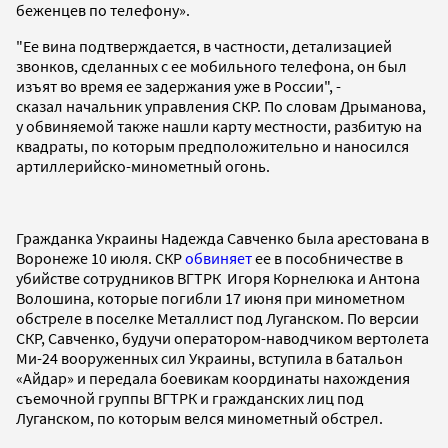
беженцев по телефону».
"Ее вина подтверждается, в частности, детализацией
звонков, сделанных с ее мобильного телефона, он был
изъят во время ее задержания уже в России", -
сказал начальник управления СКР. По словам Дрыманова,
у обвиняемой также нашли карту местности, разбитую на
квадраты, по которым предположительно и наносился
артиллерийско-минометный огонь.
Гражданка Украины Надежда Савченко была арестована в
Воронеже 10 июля. СКР
обвиняет
ее в пособничестве в
убийстве сотрудников ВГТРК Игоря Корнелюка и Антона
Волошина, которые погибли 17 июня при минометном
обстреле в поселке Металлист под Луганском. По версии
СКР, Савченко, будучи оператором-наводчиком вертолета
Ми-24 вооруженных сил Украины, вступила в батальон
«Айдар» и передала боевикам координаты нахождения
съемочной группы ВГТРК и гражданских лиц под
Луганском, по которым велся минометный обстрел.