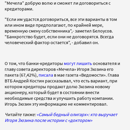
"Мечела" добрую волю и сможет ли договориться с
кредиторами.
"Если им удастся договориться, все эти варианты в том
или ином виде предполагают, по крайней мере,
временную смену собственника",- заметил Белоусов.
"Банкротство будет, если они не договорятся. Всегда
человеческий фактор остается", - добавил он.
О том, что банки-кредиторы
могут лишить
основателя и
главу совета директоров «Мечела» Игоря Зюзина его
пакета (67,42%),
писала
в мае газета «Ведомости». Глава
ВТБ Андрей Костин рассказывал, что есть вариант, при
котором кредиторы продают долю Зюзина новому
акционеру, который будет в состоянии внести
необходимые средства и улучшить работу компании.
Игорь Зюзин эту информацию не комментировал.
Читайте также:
«Самый бедный олигарх»: кто выручает
Игоря Зюзина после истории с «доктором»