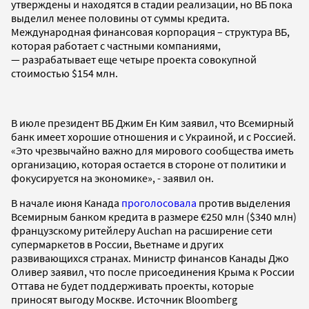
утверждены и находятся в стадии реализации, но ВБ пока
выделил менее половины от суммы кредита.
Международная финансовая корпорация – структура ВБ,
которая работает с частными компаниями,
— разрабатывает еще четыре проекта совокупной
стоимостью $154 млн.
В июле президент ВБ Джим Ен Ким заявил, что Всемирный
банк имеет хорошие отношения и с Украиной, и с Россией.
«Это чрезвычайно важно для мирового сообщества иметь
организацию, которая остается в стороне от политики и
фокусируется на экономике», - заявил он.
В начале июня Канада
проголосовала
против выделения
Всемирным банком кредита в размере €250 млн ($340 млн)
французскому ритейлеру Auchan на расширение сети
супермаркетов в России, Вьетнаме и других
развивающихся странах. Министр финансов Канады Джо
Оливер заявил, что после присоединения Крыма к России
Оттава не будет поддерживать проекты, которые
приносят выгоду Москве. Источник Bloomberg