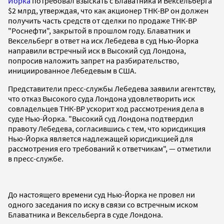
Йорка
потребовал взыскать с Блаватника и Вексельберга
$2 млрд, утверждая, что как акционер ТНК-BP он должен
получить часть средств от сделки по продаже ТНК-ВР
"Роснефти", закрытой в прошлом году. Блаватник и
Вексельберг в ответ на иск Лебедева в суд Нью-Йорка
направили встречный иск в Высокий суд Лондона,
попросив наложить запрет на разбирательство,
инициированное Лебедевым в США.
Представители пресс-службы Лебедева заявили агентству,
что отказ Высокого суда Лондона удовлетворить иск
совладельцев ТНК-BP ускорит ход рассмотрения дела в
суде Нью-Йорка. "Высокий суд Лондона подтвердил
правоту Лебедева, согласившись с тем, что юрисдикция
Нью-Йорка является надлежащей юрисдикцией для
рассмотрения его требований к ответчикам", — отметили
в пресс-службе.
До настоящего времени суд Нью-Йорка не провел ни
одного заседания по иску в связи со встречным иском
Блаватника и Вексельберга в суде Лондона.