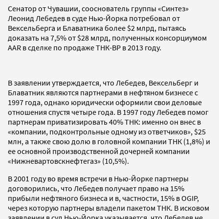
Сенатор от Чувашии, сооснователь группы «Синтез»
Леонид Лебедев в суде Нью-Йорка потребовал от
Вексельберга и Блаватника более $2 млрд, пытаясь
доказать на 7,5% от $28 млрд, полученных консорциумом
AAR в сделке по продаже ТНК-BP в 2013 году.
В заявлении утверждается, что Лебедев, Вексельберг и
Блаватник являются партнерами в нефтяном бизнесе с
1997 года, однако юридически оформили свои деловые
отношения спустя четыре года. В 1997 году Лебедев помог
партнерам приватизировать 40% ТНК: именно он внес в
«компании, подконтрольные одному из ответчиков», $25
млн, а также свою долю в головной компании ТНК (1,8%) и
ее основной производственной дочерней компании
«Нижневартовскнефтегаз» (10,5%).
В 2001 году во время встречи в Нью-Йорке партнеры
договорились, что Лебедев получает право на 15%
прибыли нефтяного бизнеса и в, частности, 15% в OGIP,
через которую партнеры владели пакетом ТНК. В исковом
заявлении в суд Нью-Йорка указывается, что Лебедев не