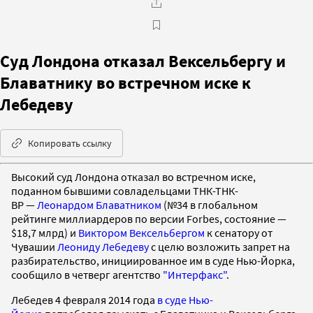
Суд Лондона отказал Вексельбергу и
Блаватнику во встречном иске к
Лебедеву
Копировать ссылку
Высокий суд Лондона отказал во встречном иске,
поданном бывшими совладельцами ТНК-ТНК-
BP —
Леонардом Блаватником
(№34 в глобальном
рейтинге миллиардеров по версии Forbes, состояние —
$18,7 млрд) и
Виктором Вексельбергом
к сенатору от
Чувашии
Леониду Лебедеву
с целю возложить запрет на
разбирательство, инициированное им в суде Нью-Йорка,
сообщило в четверг агентство
"Интерфакс"
.
Лебедев 4 февраля 2014 года
в суде Нью-