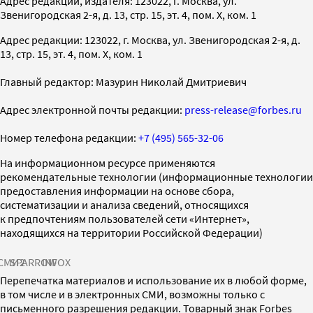
Адрес редакции, издателя: 123022, г. Москва, ул.
Звенигородская 2-я, д. 13, стр. 15, эт. 4, пом. X, ком. 1
Адрес редакции: 123022, г. Москва, ул. Звенигородская 2-я, д.
13, стр. 15, эт. 4, пом. X, ком. 1
Главный редактор: Мазурин Николай Дмитриевич
Адрес электронной почты редакции:
press-release@forbes.ru
Номер телефона редакции:
+7 (495) 565-32-06
На информационном ресурсе применяются
рекомендательные технологии (информационные технологии
предоставления информации на основе сбора,
систематизации и анализа сведений, относящихся
к предпочтениям пользователей сети «Интернет»,
находящихся на территории Российской Федерации)
СМИ2
SPARROW
INFOX
Перепечатка материалов и использование их в любой форме,
в том числе и в электронных СМИ, возможны только с
письменного разрешения редакции. Товарный знак Forbes