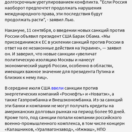
долгосрочным урегулированием конфликта. "Если Россия
наоборот предпочтет продолжать нарушения
международного права, эти последствия будут
продолжать расти", - заявил Лью.
Накануне, 11 сентября, о введении новых санкций против
России объявил президент США Барак Обама. «Мы
присоединимся к ЕС в усилении санкций против России в
ответ на ее незаконные действия на Украине», — заявил
он. И заверил, что новые санкции «увеличат
политическую изоляцию Москвы и нанесут
экономический ущерб России, особенно в областях,
имеющих важное значение для президента Путина и
близких к нему лиц».
В середине июля США
ввели
санкции против
энергетических компаний «Роснефть» и «Новатэк», а
также Газпромбанка и Внешэкономбанка. Из-за санкций
эти банки и компании не могут получать кредиты на
американских долговых рынках на период более 90 дней.
Кроме того, под санкции попали компании российского
военно-промышленного комплекса, в том числе концерн
«Калашников, «Уралвагонзавод», «Ижмаш», НПО