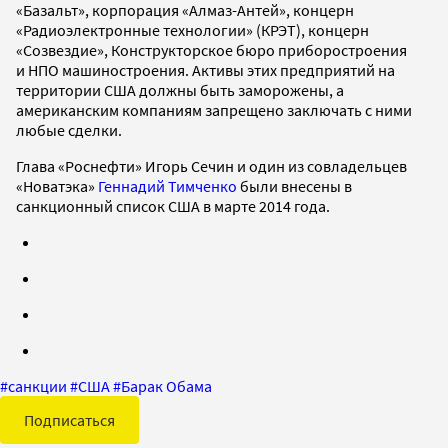
«Базальт», корпорация «Алмаз-Антей», концерн
«Радиоэлектронные технологии» (КРЭТ), концерн
«Созвездие», Конструкторское бюро приборостроения
и НПО машиностроения. Активы этих предприятий на
территории США должны быть заморожены, а
американским компаниям запрещено заключать с ними
любые сделки.
Глава «Роснефти» Игорь Сечин и один из совладельцев
«Новатэка»
Геннадий Тимченко
были внесены в
санкционный список США в марте 2014 года.
#
санкции
#
США
#
Барак Обама
Подписаться