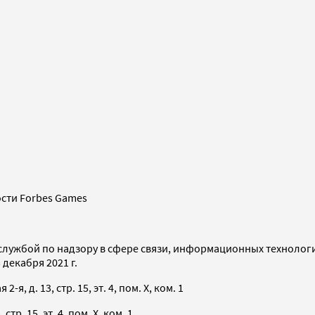
сти Forbes Games
службой по надзору в сфере связи, информационных технолог
декабря 2021 г.
я, д. 13, стр. 15, эт. 4, пом. X, ком. 1
тр. 15, эт. 4, пом. X, ком. 1