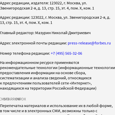
Адрес редакции, издателя: 123022, г. Москва, ул.
Звенигородская 2-я, д. 13, стр. 15, эт. 4, пом. X, ком. 1
Адрес редакции: 123022, г. Москва, ул. Звенигородская 2-я, д.
13, стр. 15, эт. 4, пом. X, ком. 1
Главный редактор: Мазурин Николай Дмитриевич
Адрес электронной почты редакции:
press-release@forbes.ru
Номер телефона редакции:
+7 (495) 565-32-06
На информационном ресурсе применяются
рекомендательные технологии (информационные технологии
предоставления информации на основе сбора,
систематизации и анализа сведений, относящихся
к предпочтениям пользователей сети «Интернет»,
находящихся на территории Российской Федерации)
СМИ2
SPARROW
INFOX
Перепечатка материалов и использование их в любой форме,
в том числе и в электронных СМИ, возможны только с