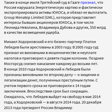
Также в конце июля Третейский суд в Гааге
признал
, что
Россия нарушала Энергетическую хартию и фактически
экспроприировала активы ЮКОСа, и обязал ее выплатить
Group Menatep Limited (GML), которая представляет
интересы бывших акционеров ЮКОСа, в том числе
Леонида Невзлина, Владимира Дубова и других, $50 млрд
в качестве возмещения ущерба.
Михаил Ходорковский и его бизнес-партнер Платон
Лебедев были арестованы в 2003 году. В 2005 году суд
признал их виновными в мошенничестве и неуплате
налогов и приговорил к девяти годам колонии. Позднее
Мосгорсуд снизил наказание каждому до восьми лет.
В конце 2010 года Ходорковский и Лебедев были
признаны виновными по второму делу — о хищении и
легализации денег, полученных преступным путем. С
учетом первого срока их приговорили к 14 годам
заключения. Впоследствии срок был сокращен.
Ожидалось, что Лебедев выйдет на свободу в мае 2014
года, а Ходорковский — в августе 2014 года. 20 декабря
2013 года президент России Владимир