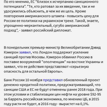
По его мнению, ЕС "близок к исчерпанию санкционного
потенциала". "Те, кто ратовал за их введение, так и не
удосужились объяснить, в чем же их цель. Кроме
повторения американского штампа - повысить цену для
России ее политики на украинском треке. Такой, знаете,
упрощенно-меркантильный, сугубо американский
подход", - заявил российский дипломат.
В понедельник премьер-министр Великобритании Дэвид
Кэмерон
заявил
, что Лондон поддержит усиление
санкций против Москвы. Кэмерон обвинил Россию в
поставке вооружений "ополченцам" на востоке Украины и
заявил, что ее действия представляют «серьезную
опасность для остальной Европы».
Банк России 10 ноября
представил
обновленный проект
денежно-кредитной политики, предусматривающий, что
санкции США и ЕС не будут отменены ранее 2018 года. При
этом условии и стабилизации цен нефти на уровне $92-95
за баррель российская экономика, по мнению ЦБ, в 2015
году расти не будет, в 2016 году - вырастет на 0,1%.