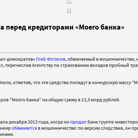
ва перед кредиторами «Моего банка»
иал-демократов»
Глеб Фетисов
, обвиняемый в мошенничестве, 
, перечислив Агентству по страхованию вкладов пробный тран
ступили, отметив, что эти средства попадут в конкурсную массу
ов "Моего банка" на общую сумму в 13,3 млрд рублей.
ла декабря 2013 года, когда он
продал
банк группе инвесторо
банкир
обвиняется
в мошенничестве: по версии следствия, он при
иками.