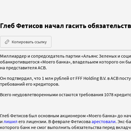
Глеб Фетисов начал гасить обязательст
Копировать ссылку
Миллиардер и сопредседатель партии «Альянс Зеленых и соц
обанкротившегося «Моего банка», владельыем которого он был
на представителя АСВ.
Он подтвердил, что 1 млн рублей от FFF Holding B.V. в АСВ по
требований его кредиторов.
Всего неудовлетворенными остаются требования 1078 кредитор
Глеб Фетисов был основным акционером «Моего банка» до нача
и
лишил
его лицензии. В феврале Фетисова
арестовали
. Экс-
которого банк не смог выполнить обязательства перед вкладч