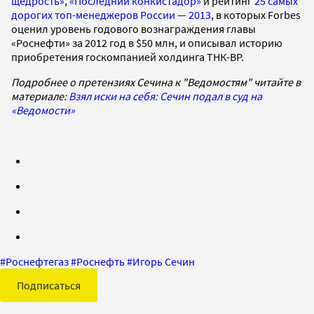
щедрость»
,
«Последний конкистадор»
и рейтинг
25 самых
дорогих топ-менеджеров России — 2013
, в которых Forbes
оценил уровень годового вознаграждения главы
«Роснефти» за 2012 год в $50 млн, и описывал историю
приобретения госкомпанией холдинга ТНК-ВР.
Подробнее о претензиях Сечина к "Ведомостям" читайте в
материале:
Взял иски на себя: Сечин подал в суд на
«Ведомости»
#
Роснефтегаз
#
Роснефть
#
Игорь Сечин
Подписаться