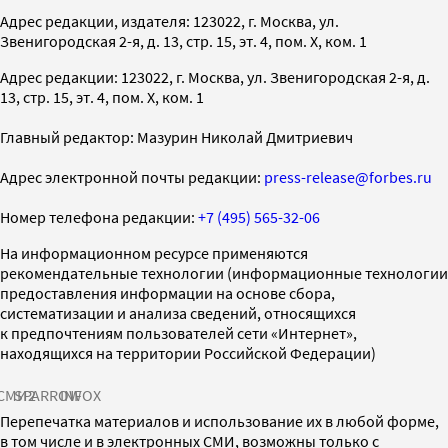
Адрес редакции, издателя: 123022, г. Москва, ул.
Звенигородская 2-я, д. 13, стр. 15, эт. 4, пом. X, ком. 1
Адрес редакции: 123022, г. Москва, ул. Звенигородская 2-я, д.
13, стр. 15, эт. 4, пом. X, ком. 1
Главный редактор: Мазурин Николай Дмитриевич
Адрес электронной почты редакции:
press-release@forbes.ru
Номер телефона редакции:
+7 (495) 565-32-06
На информационном ресурсе применяются
рекомендательные технологии (информационные технологии
предоставления информации на основе сбора,
систематизации и анализа сведений, относящихся
к предпочтениям пользователей сети «Интернет»,
находящихся на территории Российской Федерации)
СМИ2
SPARROW
INFOX
Перепечатка материалов и использование их в любой форме,
в том числе и в электронных СМИ, возможны только с