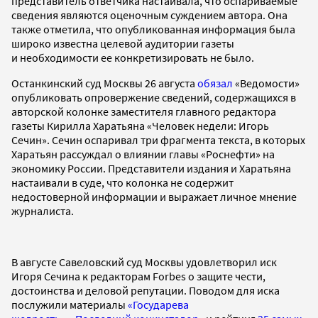
представитель ответчика настаивала, что оспариваемые
сведения являются оценочным суждением автора. Она
также отметила, что опубликованная информация была
широко известна целевой аудитории газеты
и необходимости ее конкретизировать не было.
Останкинский суд Москвы 26 августа
обязал
«Ведомости»
опубликовать опровержение сведений, содержащихся в
авторской колонке заместителя главного редактора
газеты Кирилла Харатьяна «Человек недели: Игорь
Сечин». Сечин оспаривал три фрагмента текста, в которых
Харатьян рассуждал о влиянии главы «Роснефти» на
экономику России. Представители издания и Харатьяна
настаивали в суде, что колонка не содержит
недостоверной информации и выражает личное мнение
журналиста.
В августе Савеловский суд Москвы удовлетворил иск
Игоря Сечина к редакторам Forbes о защите чести,
достоинства и деловой репутации. Поводом для иска
послужили материалы
«Государева