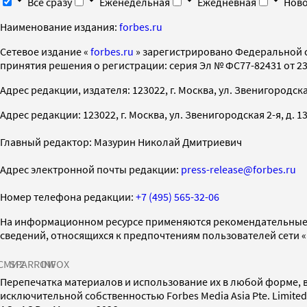
Все сразу
Еженедельная
Ежедневная
Ново
Наименование издания:
forbes.ru
Cетевое издание «
forbes.ru
» зарегистрировано Федеральной 
принятия решения о регистрации: серия Эл № ФС77-82431 от 23 
Адрес редакции, издателя: 123022, г. Москва, ул. Звенигородская 2-
Адрес редакции: 123022, г. Москва, ул. Звенигородская 2-я, д. 13, с
Главный редактор: Мазурин Николай Дмитриевич
Адрес электронной почты редакции:
press-release@forbes.ru
Номер телефона редакции:
+7 (495) 565-32-06
На информационном ресурсе применяются рекомендательные 
сведений, относящихся к предпочтениям пользователей сети 
СМИ2
SPARROW
INFOX
Перепечатка материалов и использование их в любой форме, в
исключительной собственностью Forbes Media Asia Pte. Limite