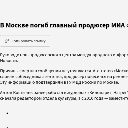
В Москве погиб главный продюсер МИА 
Копировать ссылку
Руководитель продюсерского центра международного информац
Новости.
Причины смерти в сообщении не уточняются. Агентство «Моск
словам собеседника агентства, продюсер повесился на ремне н
Эту информацию подтвердили в ГУ МВД России по Москве.
Антон Костылев ранее работал в журналах «Кинопарк», Harper's
сначала редактором отдела культуры, а с 2010 года — замести