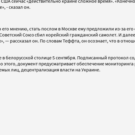
США сейчас «действительно крайне сложное время». «Конечно, 
, - сказал он.
его мнению, стать послом в Москве ему предложили из-за его 
рг Советский Союз сбил корейский гражданский самолет. И дал
, — рассказал он. По словам Теффта, он осознает, что в отнош
в белорусской столице 5 сентября. Подписанный протокол со
о этого, документ предусматривает обеспечение мониторинга
мых лиц, децентрализация власти на Украине.