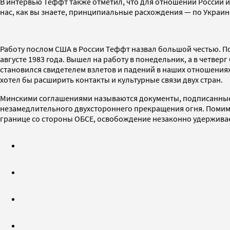
В интервью Теффт также отметил, что для отношений России и 
нас, как вы знаете, принципиальные расхождения — по Украине»
Работу послом США в России Теффт назвал большой честью. По 
августе 1983 года. Вышел на работу в понедельник, а в четве
становился свидетелем взлетов и падений в наших отношениях»
хотел бы расширить контакты и культурные связи двух стран.
Минскими соглашениями называются документы, подписанные 
незамедлительного двухстороннего прекращения огня. Помим
границе со стороны ОБСЕ, освобождение незаконно удерживае