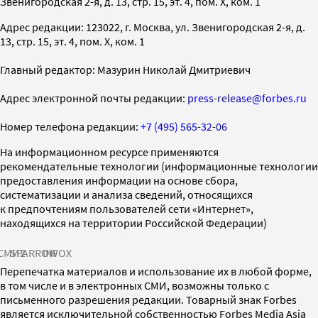
Звенигородская 2-я, д. 13, стр. 15, эт. 4, пом. X, ком. 1
Адрес редакции: 123022, г. Москва, ул. Звенигородская 2-я, д.
13, стр. 15, эт. 4, пом. X, ком. 1
Главный редактор: Мазурин Николай Дмитриевич
Адрес электронной почты редакции:
press-release@forbes.ru
Номер телефона редакции:
+7 (495) 565-32-06
На информационном ресурсе применяются
рекомендательные технологии (информационные технологии
предоставления информации на основе сбора,
систематизации и анализа сведений, относящихся
к предпочтениям пользователей сети «Интернет»,
находящихся на территории Российской Федерации)
СМИ2
SPARROW
INFOX
Перепечатка материалов и использование их в любой форме,
в том числе и в электронных СМИ, возможны только с
письменного разрешения редакции. Товарный знак Forbes
является исключительной собственностью Forbes Media Asia