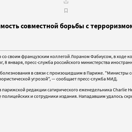
мость совместной борьбы с терроризмо
р со своим французским коллегой Лораном Фабиусом, в ходе 
рг, 8 января, пресс-служба российского министерства иностран
соболезнования в связи с произошедшим в Париже. "Министры 
рористической угрозой", — сообщает пресс-служба МИД.
в парижской редакции сатирического еженедельника Charlie He
ое полицейских и сотрудники издания. Нападавшим удалось скр