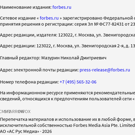
Наименование издания:
forbes.ru
Cетевое издание «
forbes.ru
» зарегистрировано Федеральной 
принятия решения о регистрации: серия Эл № ФС77-82431 от 23 
Адрес редакции, издателя: 123022, г. Москва, ул. Звенигородская 2-
Адрес редакции: 123022, г. Москва, ул. Звенигородская 2-я, д. 13, с
Главный редактор: Мазурин Николай Дмитриевич
Адрес электронной почты редакции:
press-release@forbes.ru
Номер телефона редакции:
+7 (495) 565-32-06
На информационном ресурсе применяются рекомендательные 
сведений, относящихся к предпочтениям пользователей сети 
СМИ2
SPARROW
INFOX
Перепечатка материалов и использование их в любой форме, в
исключительной собственностью Forbes Media Asia Pte. Limite
AO «АС Рус Медиа»
·
2026