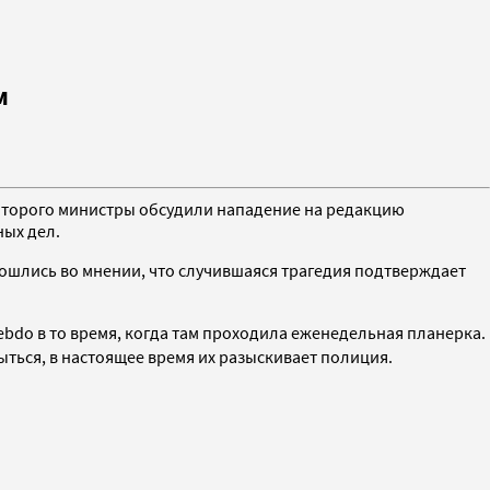
м
которого министры обсудили нападение на редакцию
ных дел.
сошлись во мнении, что случившаяся трагедия подтверждает
bdo в то время
, когда там проходила еженедельная планерка.
ыться, в настоящее время их разыскивает полиция.