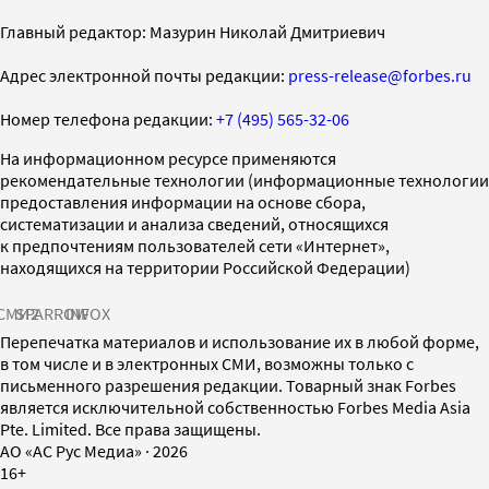
Главный редактор: Мазурин Николай Дмитриевич
Адрес электронной почты редакции:
press-release@forbes.ru
Номер телефона редакции:
+7 (495) 565-32-06
На информационном ресурсе применяются
рекомендательные технологии (информационные технологии
предоставления информации на основе сбора,
систематизации и анализа сведений, относящихся
к предпочтениям пользователей сети «Интернет»,
находящихся на территории Российской Федерации)
СМИ2
SPARROW
INFOX
Перепечатка материалов и использование их в любой форме,
в том числе и в электронных СМИ, возможны только с
письменного разрешения редакции. Товарный знак Forbes
является исключительной собственностью Forbes Media Asia
Pte. Limited. Все права защищены.
AO «АС Рус Медиа»
·
2026
16+