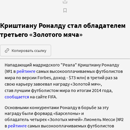
Криштиану Роналду стал обладателем
третьего «Золотого мяча»
Копировать ссылку
Нападающий мадридского "Реала" Криштиану Роналду
(№1 в
рейт
инге
самых высокооплачиваемых футболистов
мира по версии Forbes, доход
- $73 млн) в третий раз за
свою карьеру завоевал награду «Золотой мяч»
,
став
лучшим футболистом мира по итогам 2014 года,
сообщается
на сайте FIFA.
Основными конкурентами Роналду в борьбе за эту
награду были форвард «Барселоны» и
обладатель
четырех «Золотых мячей» Лионель Месси
(№2
в
рейт
инге
самых высокооплачиваемых футболистов