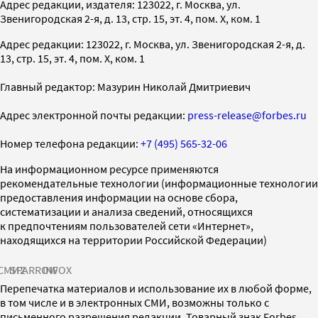
Адрес редакции, издателя: 123022, г. Москва, ул.
Звенигородская 2-я, д. 13, стр. 15, эт. 4, пом. X, ком. 1
Адрес редакции: 123022, г. Москва, ул. Звенигородская 2-я, д.
13, стр. 15, эт. 4, пом. X, ком. 1
Главный редактор: Мазурин Николай Дмитриевич
Адрес электронной почты редакции:
press-release@forbes.ru
Номер телефона редакции:
+7 (495) 565-32-06
На информационном ресурсе применяются
рекомендательные технологии (информационные технологии
предоставления информации на основе сбора,
систематизации и анализа сведений, относящихся
к предпочтениям пользователей сети «Интернет»,
находящихся на территории Российской Федерации)
СМИ2
SPARROW
INFOX
Перепечатка материалов и использование их в любой форме,
в том числе и в электронных СМИ, возможны только с
письменного разрешения редакции. Товарный знак Forbes