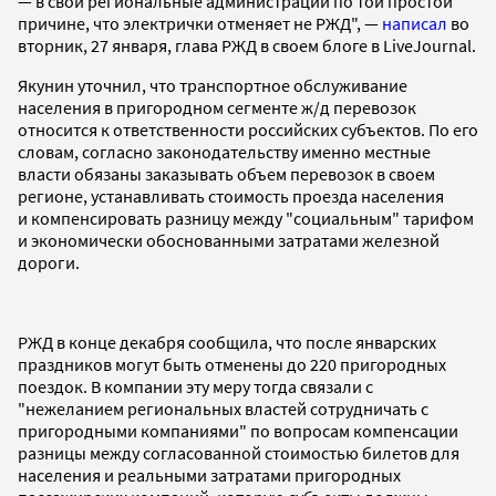
— в свои региональные администрации по той простой
причине, что электрички отменяет не РЖД", —
написал
во
вторник, 27 января, глава РЖД в своем блоге в LiveJournal.
Якунин уточнил, что транспортное обслуживание
населения в пригородном сегменте ж/д перевозок
относится к ответственности российских субъектов. По его
словам, согласно законодательству именно местные
власти обязаны заказывать объем перевозок в своем
регионе, устанавливать стоимость проезда населения
и компенсировать разницу между "социальным" тарифом
и экономически обоснованными затратами железной
дороги.
РЖД в конце декабря сообщила, что после январских
праздников могут быть отменены до 220 пригородных
поездок. В компании эту меру тогда связали с
"нежеланием региональных властей сотрудничать с
пригородными компаниями" по вопросам компенсации
разницы между согласованной стоимостью билетов для
населения и реальными затратами пригородных