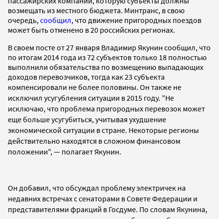
пассажирских компаний, которую субъекты должны
возмещать из местного бюджета. Минтранс, в свою
очередь,
сообщил
, что движение пригородных поездов
может быть отменено в 20 российских регионах.
В своем посте от 27 января Владимир Якунин сообщил, что
по итогам 2014 года из 72 субъектов только 18 полностью
выполнили обязательства по возмещению выпадающих
доходов перевозчиков, тогда как 23 субъекта
компенсировали не более половины. Он
также не
исключил усугубления ситуации в 2015 году.
"Не
исключаю, что проблема пригородных перевозок может
еще больше усугубиться, учитывая ухудшение
экономической ситуации в стране. Некоторые регионы
действительно находятся в сложном финансовом
положении",
— полагает
Якунин.
Он добавил, что обсуждал проблему электричек на
недавних встречах с сенаторами в Совете Федерации и
представителями фракций в Госдуме. По словам Якунина,