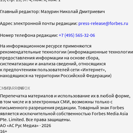
Главный редактор: Мазурин Николай Дмитриевич
Адрес электронной почты редакции:
press-release@forbes.ru
Номер телефона редакции:
+7 (495) 565-32-06
На информационном ресурсе применяются
рекомендательные технологии (информационные технологии
предоставления информации на основе сбора,
систематизации и анализа сведений, относящихся
к предпочтениям пользователей сети «Интернет»,
находящихся на территории Российской Федерации)
СМИ2
SPARROW
INFOX
Перепечатка материалов и использование их в любой форме,
в том числе и в электронных СМИ, возможны только с
письменного разрешения редакции. Товарный знак Forbes
является исключительной собственностью Forbes Media Asia
Pte. Limited. Все права защищены.
AO «АС Рус Медиа»
·
2026
16+