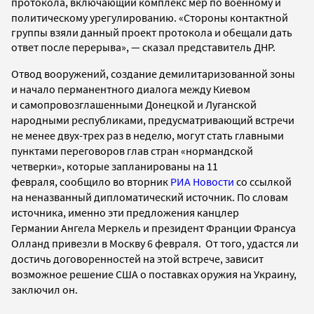
протокола, включающий комплекс мер по военному и
политическому урегулированию.
«Стороны контактной
группы взяли данный проект протокола и обещали дать
ответ после перерыва», — сказал представитель ДНР
.
Отвод вооружений, создание демилитаризованной зоны
и начало перманентного диалога между Киевом
и самопровозглашенными Донецкой и Луганской
народными республиками, предусматривающий встречи
не менее двух-трех раз в неделю, могут стать
главными
пунктами переговоров
глав стран «нормандской
четверки», которые запланированы на 11
февраля,
сообщило во
вторник
РИА Новости
со ссылкой
на неназванный дипломатический источник.
По словам
источника, именно эти предложения канцлер
Германии Ангела Меркель и президент Франции Франсуа
Олланд привезли в Москву 6 февраля. От того, удастся ли
достичь договоренностей на этой встрече, зависит
возможное решение США о поставках оружия на Украину,
заключил он.