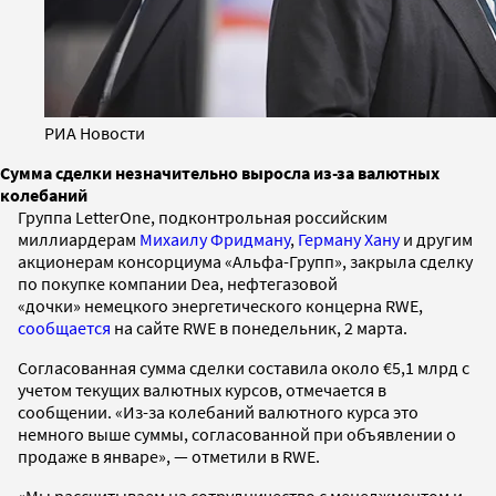
РИА Новости
Сумма сделки незначительно выросла из-за валютных
колебаний
Группа LetterOne, подконтрольная российским
миллиардерам
Михаилу Фридману
,
Герману Хану
и другим
акционерам консорциума «Альфа-Групп», закрыла сделку
по покупке компании Dea, нефтегазовой
«дочки» немецкого энергетического концерна RWE,
сообщается
на сайте RWE в понедельник, 2 марта.
Согласованная сумма сделки составила около €5,1 млрд с
учетом текущих валютных курсов, отмечается в
сообщении. «Из-за колебаний валютного курса это
немного выше суммы, согласованной при объявлении о
продаже в январе», — отметили в RWE.
«Мы рассчитываем на сотрудничество с менеджментом и