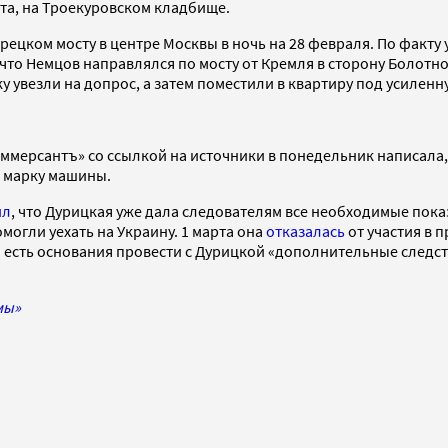
та, на Троекуровском кладбище.
цком мосту в центре Москвы в ночь на 28 февраля. По факту
, что Немцов направлялся по мосту от Кремля в сторону Боло
 увезли на допрос, а затем поместили в квартиру под усиленн
ммерсантъ» со ссылкой на источники в понедельник написала,
 марку машины.
ил
, что Дурицкая уже дала следователям все необходимые показ
могли уехать на Украину. 1 марта она
отказалась
от участия в 
ей есть основания провести с Дурицкой «дополнительные следс
мы»