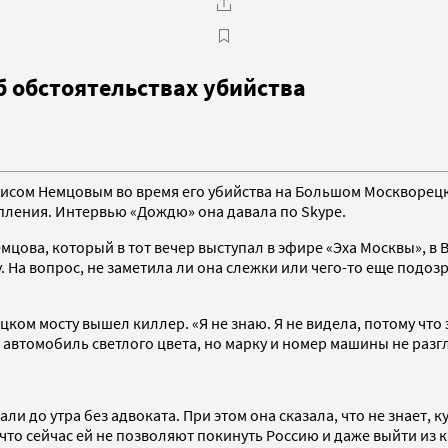
б обстоятельствах убийства
исом Немцовым во время его убийства на Большом Москворецк
пления. Интервью «Дождю» она давала по Skype.
ова, который в тот вечер выступал в эфире «Эха Москвы», в Bo
На вопрос, не заметила ли она слежки или чего-то еще подозри
ком мосту вышел киллер. «Я не знаю. Я не видела, потому что 
автомобиль светлого цвета, но марку и номер машины не разг
ли до утра без адвоката. При этом она сказала, что не знает, 
то сейчас ей не позволяют покинуть Россию и даже выйти из кв