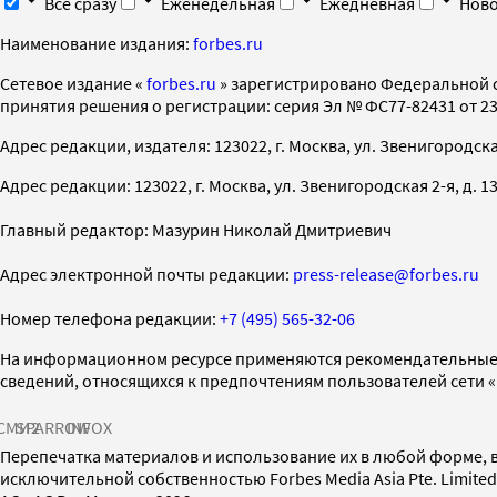
Все сразу
Еженедельная
Ежедневная
Ново
Наименование издания:
forbes.ru
Cетевое издание «
forbes.ru
» зарегистрировано Федеральной 
принятия решения о регистрации: серия Эл № ФС77-82431 от 23 
Адрес редакции, издателя: 123022, г. Москва, ул. Звенигородская 2-
Адрес редакции: 123022, г. Москва, ул. Звенигородская 2-я, д. 13, с
Главный редактор: Мазурин Николай Дмитриевич
Адрес электронной почты редакции:
press-release@forbes.ru
Номер телефона редакции:
+7 (495) 565-32-06
На информационном ресурсе применяются рекомендательные 
сведений, относящихся к предпочтениям пользователей сети 
СМИ2
SPARROW
INFOX
Перепечатка материалов и использование их в любой форме, в
исключительной собственностью Forbes Media Asia Pte. Limite