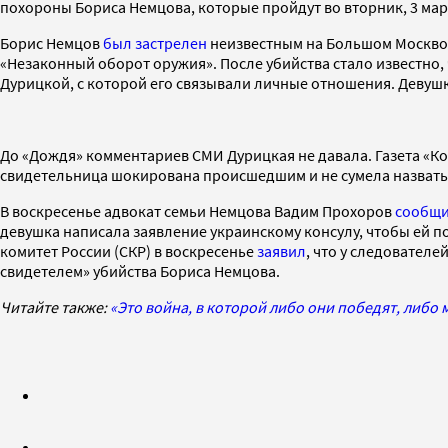
похороны Бориса Немцова, которые пройдут во вторник, 3 мар
Борис Немцов
был застрелен
неизвестным на Большом Москворе
«Незаконный оборот оружия». После убийства стало известно
Дурицкой, с которой его связывали личные отношения. Девушку
До «Дождя» комментариев СМИ Дурицкая не давала. Газета «Ко
свидетельница шокирована происшедшим и не сумела назвать
В воскресенье адвокат семьи Немцова Вадим Прохоров
сообщ
девушка написала заявление украинскому консулу, чтобы ей по
комитет России (СКР) в воскресенье
заявил
, что у следовател
свидетелем» убийства Бориса Немцова.
Читайте также:
«Это война, в которой либо они победят, либо 