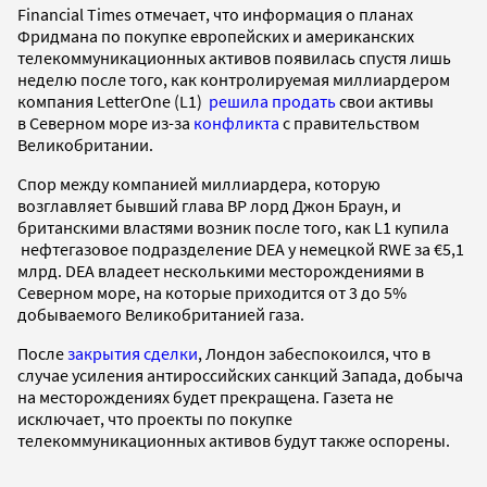
Financial Times отмечает, что информация о планах
Фридмана по покупке европейских и американских
телекоммуникационных активов появилась спустя лишь
неделю после того, как контролируемая миллиардером
компания LetterOne (L1)
решила продать
свои активы
в Северном море из-за
конфликта
с правительством
Великобритании.
Спор между компанией миллиардера, которую
возглавляет бывший глава BP лорд Джон Браун, и
британскими властями возник после того, как L1 купила
нефтегазовое подразделение DEA у немецкой RWE за €5,1
млрд. DEA владеет несколькими месторождениями в
Северном море, на которые приходится от 3 до 5%
добываемого Великобританией газа.
После
закрытия сделки
, Лондон забеспокоился, что в
случае усиления антироссийских санкций Запада, добыча
на месторождениях будет прекращена. Газета не
исключает, что проекты по покупке
телекоммуникационных активов будут также оспорены.