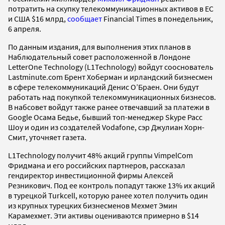
потратить на скупку телекоммуникационных активов в ЕС
и США $16 млрд,
сообщает
Financial Times в понедельник,
6 апреля.
По данным издания, для выполнения этих планов в
Наблюдательный совет расположенной в Лондоне
LetterOne Technology (L1Technology) войдут сооснователь
Lastminute.com Брент Хоберман и ирландский бизнесмен
в сфере телекоммуникаций Денис O’Браен. Они будут
работать над покупкой телекоммуникационных бизнесов.
В набсовет войдут также ранее отвечавший за платежи в
Google Осама Бедье, бывший топ-менеджер Skype Расс
Шоу и один из создателей Vodafone, сэр Джулиан Хорн-
Смит, уточняет газета.
L1Technology получит 48% акций группы VimpelCom
Фридмана и его российских партнеров, рассказал
гендиректор инвестиционной фирмы Алексей
Резникович. Под ее контроль попадут также 13% их акций
в турецкой Turkcell, которую ранее хотел получить один
из крупных турецких бизнесменов Мехмет Эмин
Карамехмет. Эти активы оцениваются примерно в $14