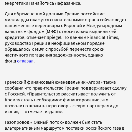
энергетики Панайотиса Лафазаниса.
Для обремененной долгами Греции российские
миллиарды окажутся спасительными: страна сейчас ведет
напряженные переговоры с Европой и Международным
валютным фондом (МВФ) относительно выданных ей
кредитов, отмечает Spiegel. По данным Financial Times,
руководство Греции в неофициальном порядке
обращалось к МВФ с просьбой перенести сроки
частичного погашения задолженности, однако
фонд
отказал
.
Греческий финансовый еженедельник «Агора» также
сообщил что правительство Греции поддерживает сделку
с Россией. «Правительство рассчитывает получить от
Кремля столь необходимое финансирование, что
позволит отложить переговоры с евро-партнерами до
июня», — отмечает издание.
Газопровод «Южный поток» должен был стать
альтернативным маршрутом поставки российского газа в