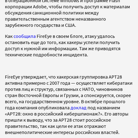
в операционной системе Windows и программе Flash
корпорации Adobe, чтобы получить доступ к материалам
обсуждения санкционной политики между
правительственным агентством неназванного
зарубежного государства и США.
Как
сообщила
FireEye в своем блоге, атаку удалось
остановить еще до того, как хакеры успели получить
доступ к нужной им информации. Там же приводятся
технические подробности инцидента.
FireEye утверждает, что хакерская группировка APT28
активна примерно с 2007 года — осуществляет кибератаки
против лиц и структур, связанных с НАТО, чиновников
стран Восточной Европы и Грузии, а спонсируется, скорее
всего, на государственном уровне. В октябре прошлого
года компания опубликовала
доклад
под названием
«APT28: окно в российский кибершпионаж?». Его авторы
пришли к выводу, что за APT28 стоит российское
правительство, так как цели ее атак отражают
внешнеполитические интересы российских властей.