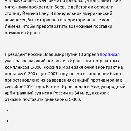
Аллах». Совбез ООН также
потребовал, чтобы
шиитские
мятежники
прекратили боевые действия и оставили
столицу
Йемена
Сану. В
понедельник
а
мериканский
авианосец был отправлен в территориальные воды
Йемена, чтобы предотвратить возможные поставки
оружия из Ирана.
Президент России Владимир Путин
13 апреля
подписал
указ, разрешающий поставки в Иран
зенитно-ракетных
комплексов
С-300. Россия и Иран заключили к
онтракт на
поставку С-300 еще в 2007 году, но его выполнение было
приостановлено из-за введения санкций против Ирана в
сентябре 2010 года. В ответ
Иран подал в Международный
арбитражный суд иск к России на $4 млрд в связи с
отказом поставить дивизионы С-300.