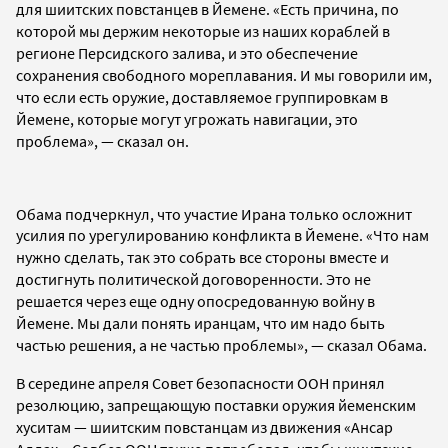
для
шиитских повстанцев в Йемене. «
Есть причина, по
которой мы держим некоторые из наших кораблей в
регионе Персидского залива, и это обеспечение
сохранения свободного мореплавания. И мы говорили им,
что если есть оружие, доставляемое группировкам в
Йемене, которые могут угрожать навигации, это
проблема
», — сказал он.
Обама подчеркнул, что участие Ирана только осложнит
усилия по урегулированию конфликта в Йемене.
«Что нам
нужно сделать, так это собрать все стороны вместе и
достигнуть политической договоренности.
Это не
решается через еще одну опосредованную войну в
Йемене. Мы
дали понять иранцам, что им надо быть
частью решения, а не частью проблемы
», — сказал Обама.
В середине апреля
Совет безопасности ООН принял
резолюцию,
запрещающую поставки оружия йеменским
хуситам — шиитским повстанцам из движения
«Ансар