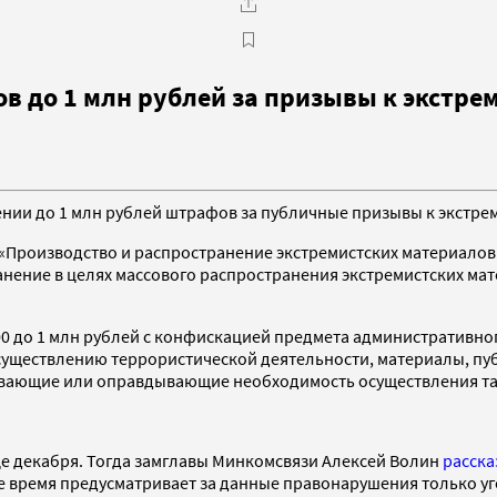
 до 1 млн рублей за призывы к экстре
чении до 1 млн рублей штрафов за публичные призывы к экстре
 «Производство и распространение экстремистских материалов
ение в целях массового распространения экстремистских матер
000 до 1 млн рублей с конфискацией предмета административн
существлению террористической деятельности, материалы, п
ывающие или оправдывающие необходимость осуществления та
це декабря. Тогда замглавы Минкомсвязи Алексей Волин
расска
ее время предусматривает за данные правонарушения только у