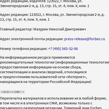
Адрес редакции, издателя: 123022, г. Москва, ул.
Звенигородская 2-я, д. 13, стр. 15, эт. 4, пом. X, ком. 1
Адрес редакции: 123022, г. Москва, ул. Звенигородская 2-я, д.
13, стр. 15, эт. 4, пом. X, ком. 1
Главный редактор: Мазурин Николай Дмитриевич
Адрес электронной почты редакции:
press-release@forbes.ru
Номер телефона редакции:
+7 (495) 565-32-06
На информационном ресурсе применяются
рекомендательные технологии (информационные технологии
предоставления информации на основе сбора,
систематизации и анализа сведений, относящихся
к предпочтениям пользователей сети «Интернет»,
находящихся на территории Российской Федерации)
СМИ2
SPARROW
INFOX
Перепечатка материалов и использование их в любой форме,
в том числе и в электронных СМИ, возможны только с
письменного разрешения редакции. Товарный знак Forbes