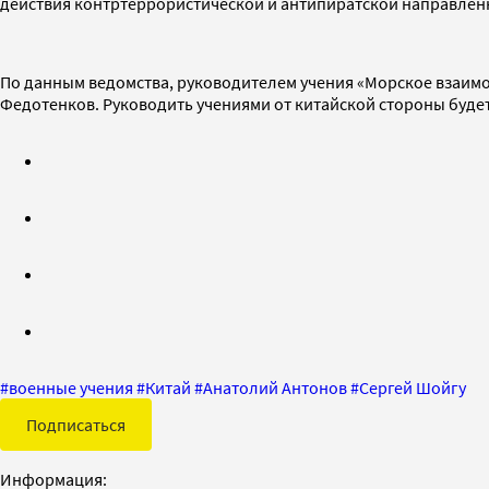
действия контртеррористической и антипиратской направлен
По данным ведомства, руководителем учения «Морское взаим
Федотенков. Руководить учениями от китайской стороны буде
#
военные учения
#
Китай
#
Анатолий Антонов
#
Сергей Шойгу
Подписаться
Информация: