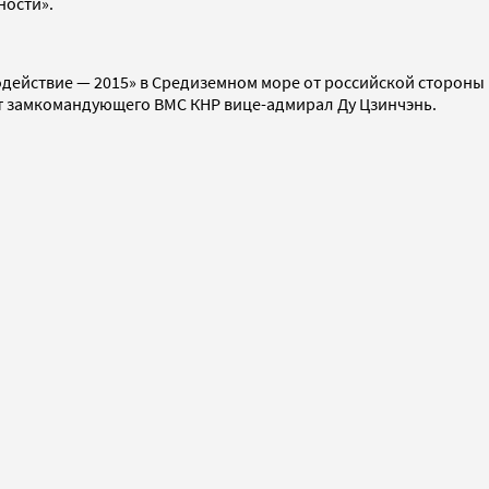
ности».
одействие — 2015» в Средиземном море от российской сторон
т замкомандующего ВМС КНР вице-адмирал Ду Цзинчэнь.