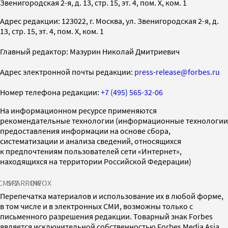
Звенигородская 2-я, д. 13, стр. 15, эт. 4, пом. X, ком. 1
Адрес редакции: 123022, г. Москва, ул. Звенигородская 2-я, д.
13, стр. 15, эт. 4, пом. X, ком. 1
Главный редактор: Мазурин Николай Дмитриевич
Адрес электронной почты редакции:
press-release@forbes.ru
Номер телефона редакции:
+7 (495) 565-32-06
На информационном ресурсе применяются
рекомендательные технологии (информационные технологии
предоставления информации на основе сбора,
систематизации и анализа сведений, относящихся
к предпочтениям пользователей сети «Интернет»,
находящихся на территории Российской Федерации)
СМИ2
SPARROW
INFOX
Перепечатка материалов и использование их в любой форме,
в том числе и в электронных СМИ, возможны только с
письменного разрешения редакции. Товарный знак Forbes
является исключительной собственностью Forbes Media Asia