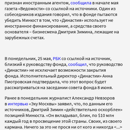
признан иностранным агентом,
сообщила
в начале мая
газета «Ведомости» со ссылкой на источники. Один из
собеседников издания говорил, что в фонде пытаются
убедить Минюст в том, что «Династия» использует не
иностранное финансирование, а средства своего
основателя – бизнесмена Дмитрия Зимина, лежащие на
зарубежных счетах.
В понедельник, 25 мая,
РБК
со ссылкой на источник,
близкий к руководству фонда,
сообщил
, что руководство
«Династии» не исключает возможности закрытия
фонда. Исполнительный директор «Династии» Анна
Пиотровская подтвердила, что этот вопрос будет
рассматриваться на заседании совета фонда 8 июня.
Ранее в понедельник журналист Александр Невзоров
в
интервью
«Эху Москвы» заявил, что, по данным его
источников, Дмитрий Зимин «действительно оскорблен»
позицией Минюста. «Он вкладывал, блин, по $10 млн
каждый год в просвещение этой страны. Своих, из своего
кармана. Ничего за это не прося ни от кого и никогда <...>