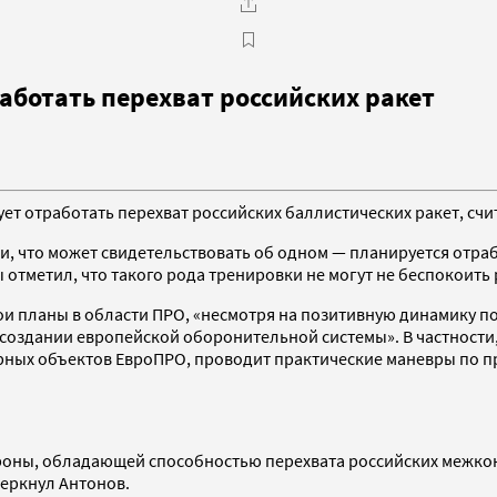
аботать перехват российских ракет
рует отработать перехват российских баллистических ракет, с
ки, что может свидетельствовать об одном — планируется отра
отметил, что такого рода тренировки не могут не беспокоить 
ои планы в области ПРО, «несмотря на позитивную динамику 
 создании европейской оборонительной системы». В частност
нарных объектов ЕвроПРО, проводит практические маневры по
оны, обладающей способностью перехвата российских межконт
еркнул Антонов.