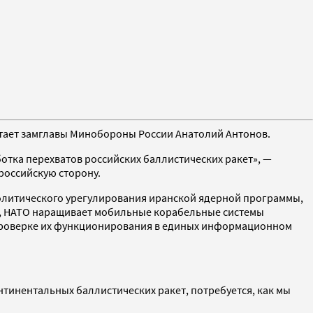
читает замглавы Минобороны России Анатолий Антонов.
ботка перехватов российских баллистических ракет», —
российскую сторону.
политического урегулирования иранской ядерной программы,
и, НАТО наращивает мобильные корабельные системы
 проверке их функционирования в единых информационном
инентальных баллистических ракет, потребуется, как мы